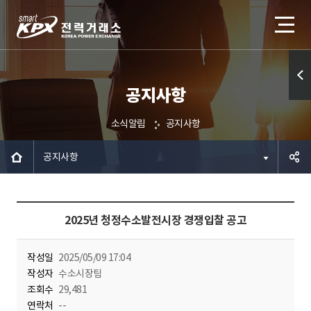
공지사항
퀵메
뉴 열
소식알림
공지사항
기
공지사항
공유하
2025년 청정수소발전시장 경쟁입찰 공고
기
작성일
2025/05/09 17:04
작성자
수소시장팀
조회수
29,481
연락처
--