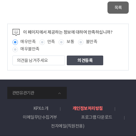
목록
이 페이지에서 제공하는 정보에 대하여 만족하십니까?
매우만족
만족
보통
불만족
매우불만족
의
견
을
남
겨
주
smartKPX
세
관련유관기관
전
요
력
거
KPX소개
개인정보처리방침
래
이메일무단수집거부
프로그램 다운로드
소
전자메일(직원전용)