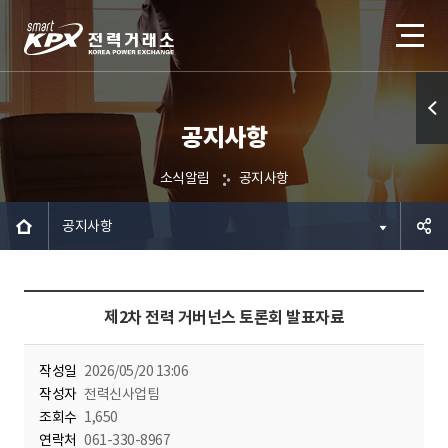
공지사항
퀵메
뉴 열
소식알림
공지사항
기
공지사항
공유하
제2차 전력 거버넌스 토론회 발표자료
기
작성일
2026/05/20 13:06
작성자
전력신사업팀
조회수
1,650
연락처
061-330-8967