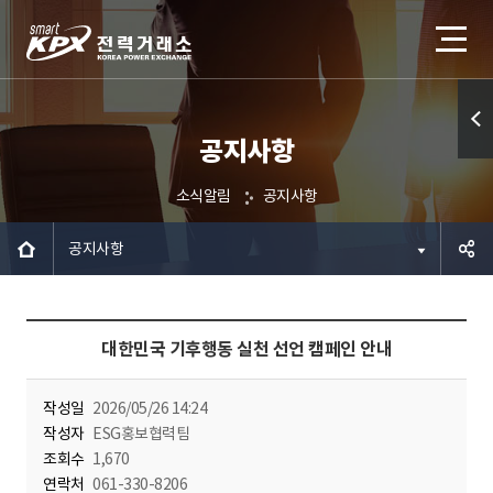
공지사항
퀵메
뉴 열
소식알림
공지사항
기
공지사항
공유하
대한민국 기후행동 실천 선언 캠페인 안내
기
작성일
2026/05/26 14:24
작성자
ESG홍보협력팀
조회수
1,670
연락처
061-330-8206