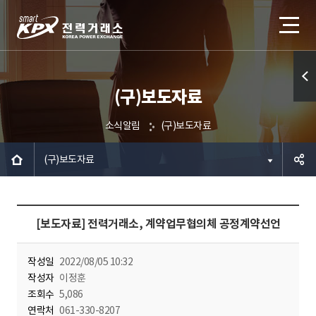
(구)보도자료
퀵메
뉴 열
소식알림
(구)보도자료
기
(구)보도자료
공유하
[보도자료] 전력거래소, 계약업무협의체 공정계약선언
기
작성일
2022/08/05 10:32
작성자
이정훈
조회수
5,086
연락처
061-330-8207