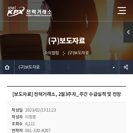
(구)보도자료
퀵메
뉴 열
소식알림
(구)보도자료
기
(구)보도자료
공유하
[보도자료] 전력거래소, 2월3주차_주간 수급실적 및 전망
기
작성일
2023/02/13 11:23
작성자
이정훈
조회수
4,111
연락처
061-330-8207