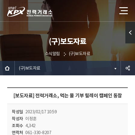
(구)보도자료
퀵메
뉴 열
소식알림
(구)보도자료
기
(구)보도자료
공유하
[보도자료] 전력거래소, 먹는 물 기부 릴레이 캠페인 동참
기
작성일
2023/02/17 10:59
작성자
이정훈
조회수
4,342
연락처
061-330-8207