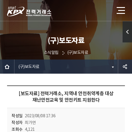
(구)보도자료
퀵메
뉴 열
소식알림
(구)보도자료
기
(구)보도자료
공유하
[보도자료] 전력거래소, 지역내 안전취약계층 대상
기
재난안전교육 및 안전키트 지원한다
작성일
2023/08/08 17:36
작성자
최가연
조회수
4,121