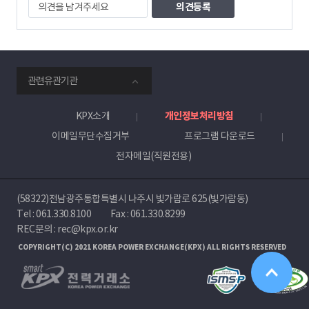
의
견
을
남
겨
주
smartKPX
세
관련유관기관
전
요
력
거
KPX소개
개인정보처리방침
래
이메일무단수집거부
프로그램 다운로드
소
전자메일(직원전용)
(58322)전남광주통합특별시 나주시 빛가람로 625(빛가람동)
Tel :
061.330.8100
Fax : 061.330.8299
REC문의 : rec@kpx.or.kr
COPYRIGHT(C) 2021 KOREA POWER EXCHANGE(KPX) ALL RIGHTS RESERVED