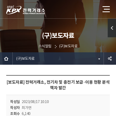
(구)보도자료
퀵메
뉴 열
소식알림
(구)보도자료
기
(구)보도자료
공유하
[보도자료] 전력거래소, 전기차 및 충전기 보급·이용 현황 분석
기
책자 발간
작성일
2023/08/17 10:10
작성자
최가연
조회수
6,140