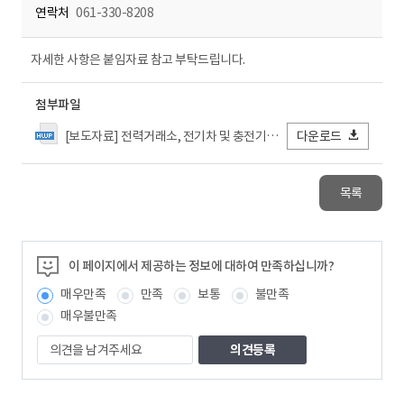
연락처
061-330-8208
자세한 사항은 붙임자료 참고 부탁드립니다.
첨부파일
[보도자료] 전력거래소, 전기차 및 충전기 보급·이용 현황 분석 책자 발간.hwp
다운로드
목록
이 페이지에서 제공하는 정보에 대하여 만족하십니까?
매우만족
만족
보통
불만족
매우불만족
의
견
을
남