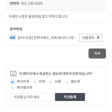
연락처
061-330-8209
자세한 사항은 붙임파일 참고 부탁드립니다.
첨부파일
[보도자료] 전력거래소, 미래 에너지 시장 선도를 위한 디지털 신기술 활용 특강 개최.hwp
다운로드
목록
이 페이지에서 제공하는 정보에 대하여 만족하십니까?
매우만족
만족
보통
불만족
매우불만족
의
견
을
남