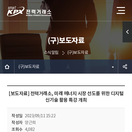
(구)보도자료
퀵메
뉴 열
소식알림
(구)보도자료
기
(구)보도자료
공유하
[보도자료] 전력거래소, 미래 에너지 시장 선도를 위한 디지털
기
신기술 활용 특강 개최
작성일
2023/09/11 15:22
작성자
양근희
조회수
4,082