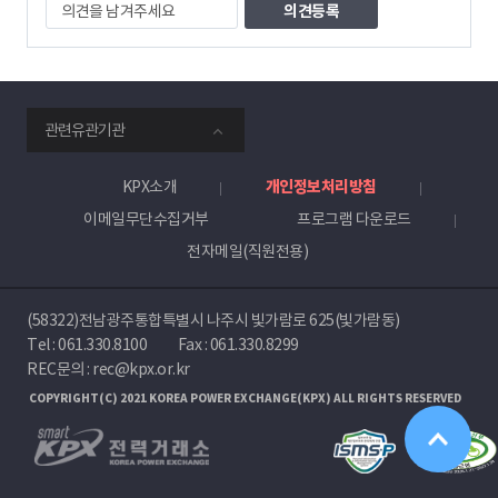
의
견
을
남
겨
주
smartKPX
세
관련유관기관
전
요
력
거
KPX소개
개인정보처리방침
래
이메일무단수집거부
프로그램 다운로드
소
전자메일(직원전용)
(58322)전남광주통합특별시 나주시 빛가람로 625(빛가람동)
Tel :
061.330.8100
Fax : 061.330.8299
REC문의 : rec@kpx.or.kr
COPYRIGHT(C) 2021 KOREA POWER EXCHANGE(KPX) ALL RIGHTS RESERVED