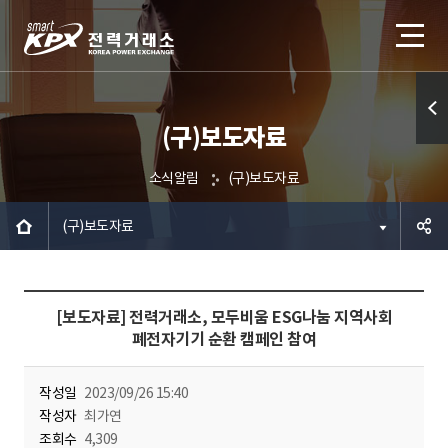
(구)보도자료
퀵메
뉴 열
소식알림
(구)보도자료
기
(구)보도자료
공유하
[보도자료] 전력거래소, 모두비움 ESG나눔 지역사회
기
폐전자기기 순환 캠페인 참여
작성일
2023/09/26 15:40
작성자
최가연
조회수
4,309