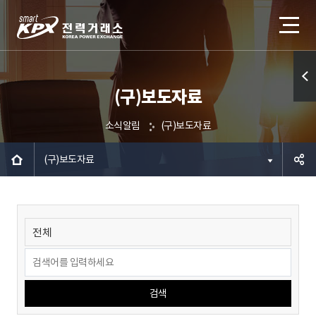
(구)보도자료
퀵메
뉴 열
소식알림
(구)보도자료
기
(구)보도자료
공유하
기
검색