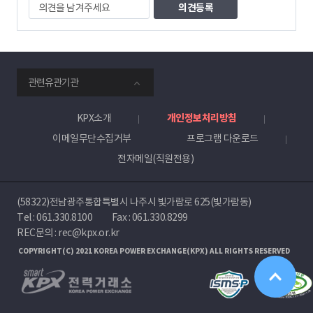
의
견
을
남
겨
주
smartKPX
세
관련유관기관
전
요
력
거
KPX소개
개인정보처리방침
래
이메일무단수집거부
프로그램 다운로드
소
전자메일(직원전용)
(58322)전남광주통합특별시 나주시 빛가람로 625(빛가람동)
Tel :
061.330.8100
Fax : 061.330.8299
REC문의 : rec@kpx.or.kr
COPYRIGHT(C) 2021 KOREA POWER EXCHANGE(KPX) ALL RIGHTS RESERVED