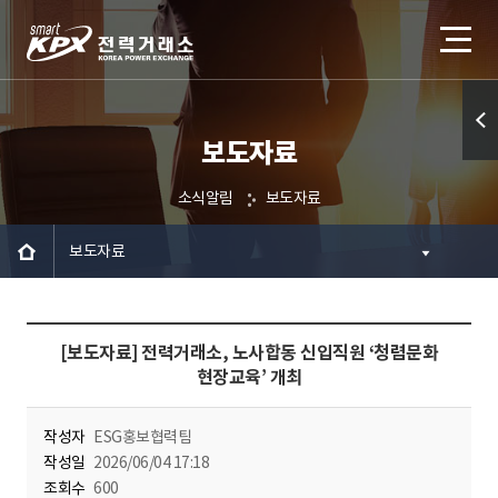
보도자료
퀵메
뉴 열
소식알림
보도자료
기
보도자료
[보도자료] 전력거래소, 노사합동 신입직원 ‘청렴문화
현장교육’ 개최
작성자
ESG홍보협력팀
작성일
2026/06/04 17:18
조회수
600