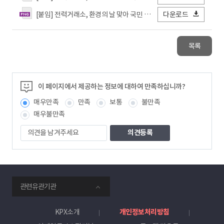
[붙임] 전력거래소, 환경의 날 맞아 국민 기후행동 확산에 동참_3.png
다운로드
목록
이 페이지에서 제공하는 정보에 대하여 만족하십니까?
매우만족
만족
보통
불만족
매우불만족
의
견
을
남
겨
주
smartKPX
세
관련유관기관
전
요
력
거
KPX소개
개인정보처리방침
래