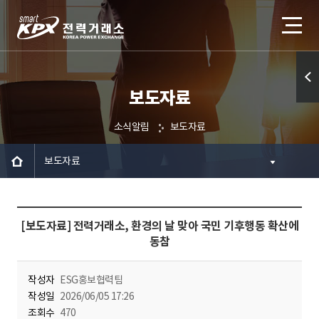
보도자료
퀵메
뉴 열
소식알림
보도자료
기
보도자료
[보도자료] 전력거래소, 환경의 날 맞아 국민 기후행동 확산에
동참
작성자
ESG홍보협력팀
작성일
2026/06/05 17:26
조회수
470