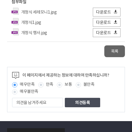
첨부파일
개청식 세레모니1.jpg
다운로드
개청식1.jpg
다운로드
개청식 행사.jpg
다운로드
목록
이 페이지에서 제공하는 정보에 대하여 만족하십니까?
매우만족
만족
보통
불만족
매우불만족
의
견
을
남
겨
주
smartKPX