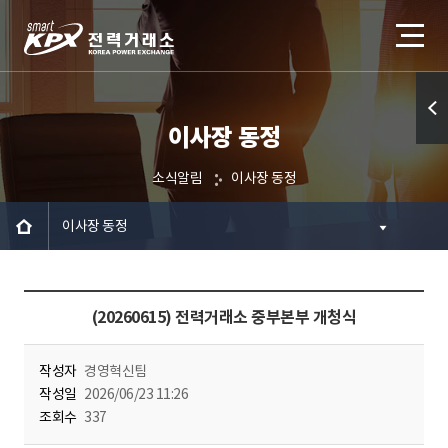
이사장 동정
퀵메
뉴 열
소식알림
이사장 동정
기
이사장 동정
(20260615) 전력거래소 중부본부 개청식
작성자
경영혁신팀
작성일
2026/06/23 11:26
조회수
337