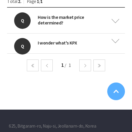
Total
2.
Page
1
/
1
How is the market price
determined?
I wonder what's KPX
1
1
처음
이전
다음
마지막
625, Bitgaram-ro, Naju-si, Jeollanam-do, Korea