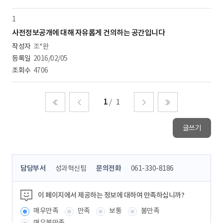
1
사전정보공개에 대해 자유롭게 건의하는 공간입니다
조*완
2016/02/05
4706
1
1
처음
이전
다음
마지막
글쓰기
콘
담당부서
성과혁신팀
문의전화
061-330-8186
텐
츠
정
이 페이지에서 제공하는 정보에 대하여 만족하십니까?
보
매우만족
만족
보통
불만족
책
임
매우불만족