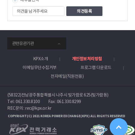
자
의
견
을
남
겨
주
smartKPX
세
관련유관기관
전
요
력
거
KPX소개
개인정보처리방침
래
이메일무단수집거부
프로그램 다운로드
소
전자메일(직원전용)
(58322)전남광주통합특별시 나주시 빛가람로 625(빛가람동)
Tel :
061.330.8100
Fax : 061.330.8299
REC문의 : rec@kpx.or.kr
COPYRIGHT(C) 2021 KOREA POWER EXCHANGE(KPX) ALL RIGHTS RESERVED