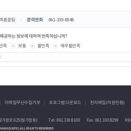
객총괄팀
문의전화
061-330-8548
 제공하는 정보에 대하여 만족하십니까?
만족
보통
불만족
매우불만족
이메일무단수집거부
프로그램 다운로드
전자메일(직원전용)
빛가람로 625(빛가람동)
Tel :
061.330.8100
Fax : 061.330.8299
REC
HANGE(KPX) ALL RIGHTS RESERVED