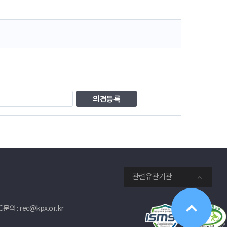
관련유관기관
문의 : rec@kpx.or.kr