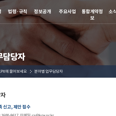
영
법령·규칙
정보공개
주요사업
통합계약정
소
보
무담당자
KPX에 물어보세요
분야별 업무담당자
당자
 신고, 제안 접수
:
1600-9617
, 이메일: cs@kpx.or.kr