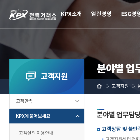
KPX소개
열린경영
ESG경
분야별 업
고객지원
홈
고객지원
고객만족
분야별 업무담
KPX에 물어보세요
고객상담 및 불만족
고객질의 이용안내
고객지원센터 전화