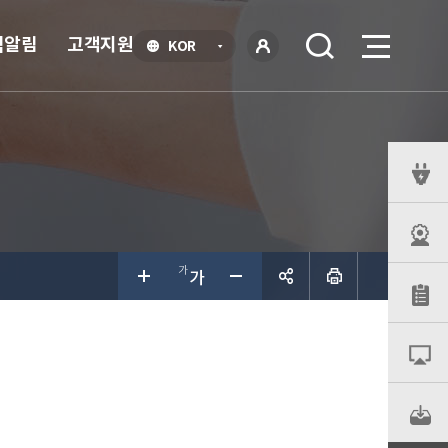
식알림
고객지원
언
KOR
어
로
선
그인
택
열
기
퀵
메
뉴
공유하
기