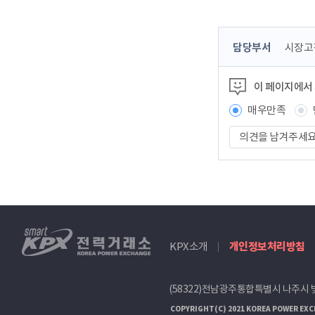
콘
담당부서
시장고
텐
츠
이 페이지에서
정
보
매우만족
책
의
임
견
자
을
남
겨
주
세
smartKPX
요
KPX소개
개인정보처리방침
전
력
거
(58322)전남광주통합특별시 나주시 
래
소
COPYRIGHT(C) 2021 KOREA POWER EXC