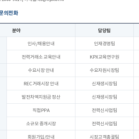
 문의전화
분야
담당팀
인사/채용안내
인재경영팀
전력거래소 교육안내
KPX교육연구원
수요시장 안내
수요자원시장팀
REC 거래시장 안내
신재생시장팀
발전차액지원금 정산
신재생시장팀
직접PPA
전력신사업팀
소규모 중개시장
전력신사업팀
회원가입/안내
시장고객총괄팀