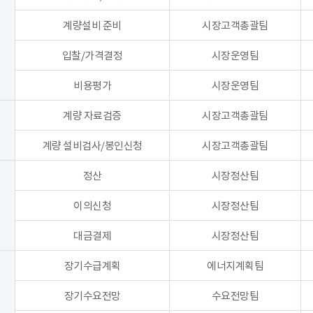
계량설비 준비
시장고객총괄팀
입찰/가격결정
시장운영팀
비용평가
시장운영팀
계량 자료검증
시장고객총괄팀
계량 설비검사/봉인신청
시장고객총괄팀
정산
시장정산팀
이의신청
시장정산팀
대금결제
시장정산팀
장기수급계획
에너지계획팀
장기수요전망
수요전망팀