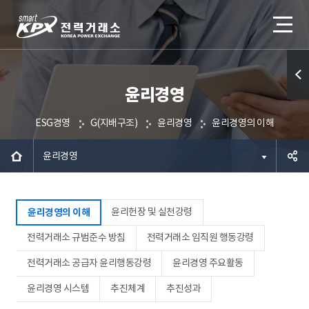
윤리경영
퀵메
뉴 열
ESG경영
G(지배구조)
윤리경영
윤리경영의 이해
기
윤리경영
공유하
윤리헌장 및 실천강령
윤리경영의 이해
기
전력거래소 규범준수 방침
전력거래소 임직원 행동강령
전력거래소 공급자 윤리행동강령
윤리경영 주요활동
윤리경영 시스템
추진체계
추진성과