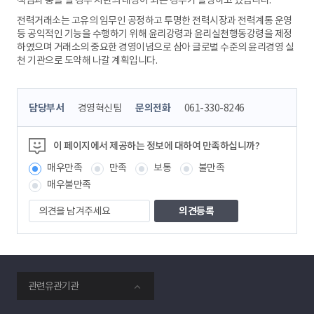
책임과 충돌 될 경우 지탄의 대상이 되는 경우가 발생하고 있습니다.
전력거래소는 고유의 임무인 공정하고 투명한 전력시장과 전력계통 운영
등 공익적인 기능을 수행하기 위해 윤리강령과 윤리실천행동강령을 제정
하였으며 거래소의 중요한 경영이념으로 삼아 글로벌 수준의 윤리경영 실
천 기관으로 도약해 나갈 계획입니다.
콘
담당부서
경영혁신팀
문의전화
061-330-8246
텐
츠
정
이 페이지에서 제공하는 정보에 대하여 만족하십니까?
보
매우만족
만족
보통
불만족
책
임
매우불만족
자
의
견
을
남
겨
주
smartKPX
세
관련유관기관
전
요
력