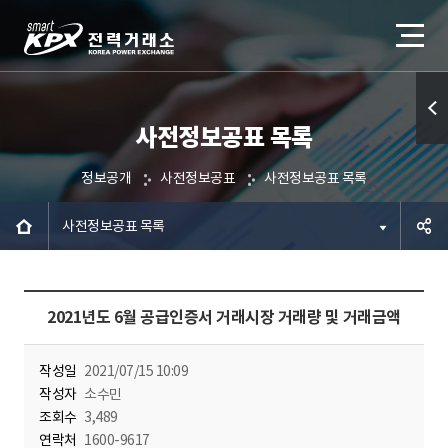
사전정보공표 목록
퀵메
뉴 열
정보공개
사전정보공표
사전정보공표 목록
기
사전정보공표 목록
공유하
2021년도 6월 공급인증서 거래시장 거래량 및 거래금액
기
작성일
2021/07/15 10:09
작성자
소수민
조회수
3,489
연락처
1600-9617