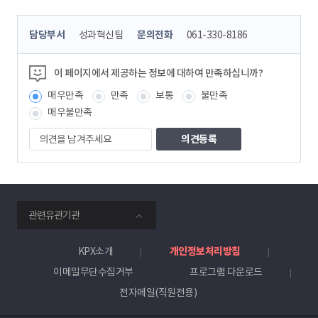
콘
담당부서
성과혁신팀
문의전화
061-330-8186
텐
츠
정
이 페이지에서 제공하는 정보에 대하여 만족하십니까?
보
매우만족
만족
보통
불만족
책
임
매우불만족
자
의
견
을
남
겨
주
smartKPX
세
관련유관기관
전
요
력
거
KPX소개
개인정보처리방침
래
이메일무단수집거부
프로그램 다운로드
소
전자메일(직원전용)