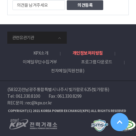
의
견
을
남
겨
주
smartKPX
세
관련유관기관
전
요
력
거
KPX소개
개인정보처리방침
래
이메일무단수집거부
프로그램 다운로드
소
전자메일(직원전용)
(58322)전남광주통합특별시 나주시 빛가람로 625(빛가람동)
Tel :
061.330.8100
Fax : 061.330.8299
REC문의 : rec@kpx.or.kr
COPYRIGHT(C) 2021 KOREA POWER EXCHANGE(KPX) ALL RIGHTS RESERVED