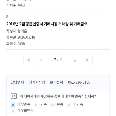
4482
8
2016년 2월 공급인증서 거래시장 거래량 및 거래금액
정의훈
2016/03/18
4396
7
8
처음
이전
다음
마지막
콘
담당부서
성과혁신팀
문의전화
061-330-8186
텐
츠
정
이 페이지에서 제공하는 정보에 대하여 만족하십니까?
보
매우만족
만족
보통
불만족
책
임
매우불만족
자