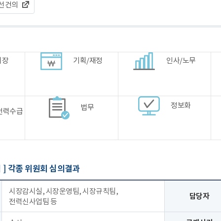
선건의
시장
기획/재정
인사/노무
정보화
법무
전력수급
 ]
각종 위원회 심의결과
시장감시실, 시장운영팀, 시장규칙팀,
담당자
전력신사업팀 등