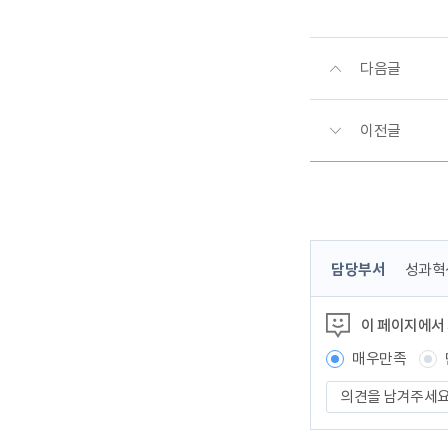
다음글
이전글
콘
담당부서
성과혁
텐
츠
이 페이지에서
정
보
매우만족
책
의
임
견
자
을