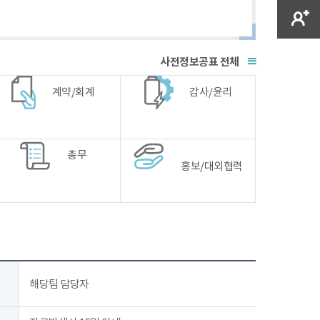
전체
계약/회계
감사/윤리
총무
홍보/대외협력
해당팀 담당자