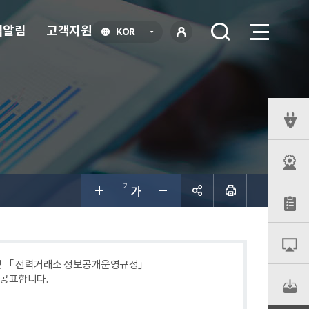
식알림
고객지원
언
KOR
어
로
선
그인
택
열
기
퀵
메
뉴
공유하
기
 및 「 전력거래소 정보공개운영규정」
 공표합니다.