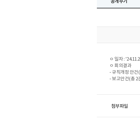
공개주기
ㅇ 일자 : '24.11.
ㅇ 회의결과
- 규칙개정 안건(
- 보고안건(총 2건
첨부파일