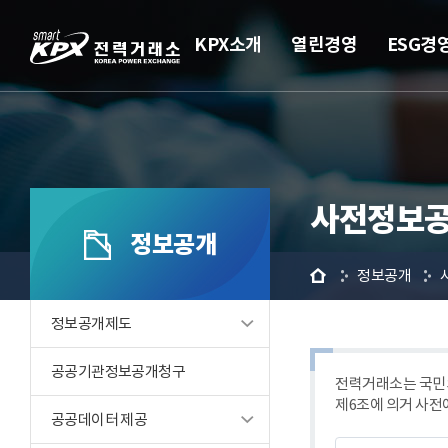
KPX소개
열린경영
ESG경
사전정보공
정보공개
홈
정보공개
정보공개제도
공공기관정보공개청구
전력거래소는 국민의
제6조에 의거 사전
공공데이터 제공