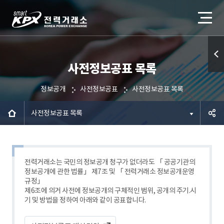
사전정보공표 목록
퀵메
뉴 열
정보공개
사전정보공표
사전정보공표 목록
기
사전정보공표 목록
공유하
기
전력거래소는 국민의 정보공개 청구가 없더라도 「 공공기관의
정보공개에 관한 법률」 제7조 및 「 전력거래소 정보공개운영
규정」
제6조에 의거 사전에 정보공개의 구체적인 범위, 공개의 주기.시
기 및 방법을 정하여 아래와 같이 공표합니다.