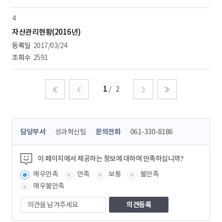
4
자산관리현황(2016년)
2017/03/24
2591
1
2
처음
이전
다음
마지막
콘
담당부서
성과혁신팀
문의전화
061-330-8186
텐
츠
정
이 페이지에서 제공하는 정보에 대하여 만족하십니까?
보
매우만족
만족
보통
불만족
책
임
매우불만족
자
의
견
을