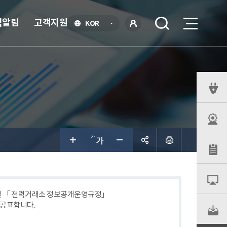
식알림
고객지원
언
KOR
어
로
선
그인
택
열
기
퀵
메
뉴
공유하
기
 및 「 전력거래소 정보공개운영규정」
 공표합니다.