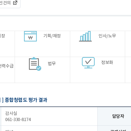
선건의
시장
기획/재정
인사/노무
정보화
법무
전력수급
 ]
종합청렴도 평가 결과
감사실
담당자
061-330-8174