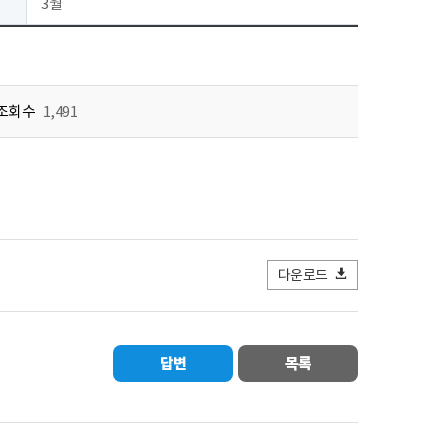
3월
조회수
1,491
다운로드
답변
목록