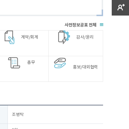
전체
계약/회계
감사/윤리
총무
홍보/대외협력
조병탁