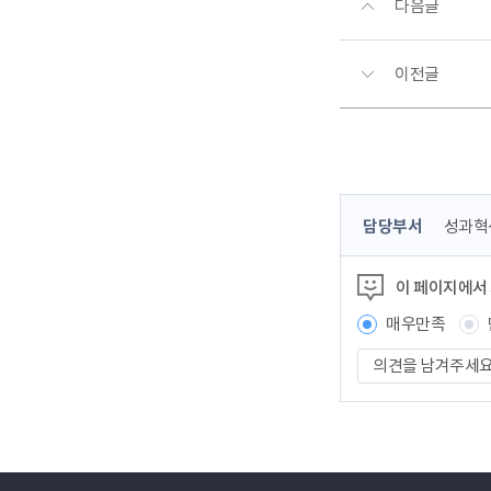
다음글
이전글
콘
담당부서
성과혁
텐
츠
이 페이지에서
정
보
매우만족
책
의
임
견
자
을
남
겨
주