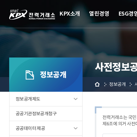
KPX소개
열린경영
ESG경
사전정보공
정보공개
홈
정보공개
정보공개제도
공공기관정보공개청구
전력거래소는 국민의
제6조에 의거 사전
공공데이터 제공