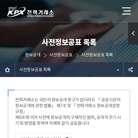
사전정보공표 목록
퀵메
뉴 열
정보공개
사전정보공표
사전정보공표 목록
기
사전정보공표 목록
공유하
기
전력거래소는 국민의 정보공개 청구가 없더라도 「 공공기관의
정보공개에 관한 법률」 제7조 및 「 전력거래소 정보공개운영
규정」
제6조에 의거 사전에 정보공개의 구체적인 범위, 공개의 주기.시
기 및 방법을 정하여 아래와 같이 공표합니다.