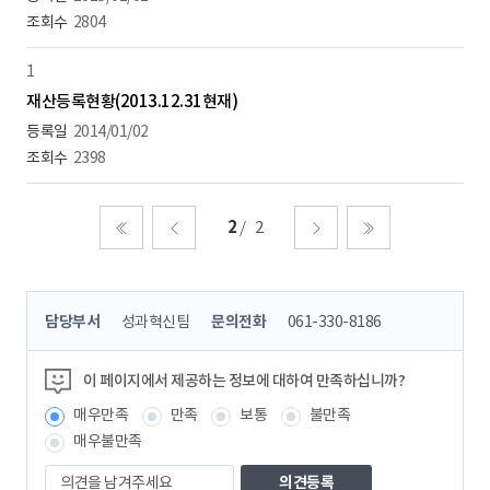
2804
1
재산등록현황(2013.12.31현재)
2014/01/02
2398
2
2
처음
이전
다음
마지막
콘
담당부서
성과혁신팀
문의전화
061-330-8186
텐
츠
정
이 페이지에서 제공하는 정보에 대하여 만족하십니까?
보
매우만족
만족
보통
불만족
책
임
매우불만족
자
의