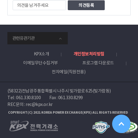
의
견
을
남
겨
주
smartKPX
세
관련유관기관
전
요
력
거
KPX소개
개인정보처리방침
래
이메일무단수집거부
프로그램 다운로드
소
전자메일(직원전용)
(58322)전남광주통합특별시 나주시 빛가람로 625(빛가람동)
Tel :
061.330.8100
Fax : 061.330.8299
REC문의 : rec@kpx.or.kr
COPYRIGHT(C) 2021 KOREA POWER EXCHANGE(KPX) ALL RIGHTS RESERVED