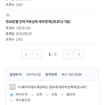
1262
39
연료원별 전력거래금액 세부항목(2025년 7월)
시장정산팀
2025/08/25
1362
1
5
처음
이전
다음
마지막
콘
담당부서
성과혁신팀
문의전화
061-330-8186
텐
츠
정
이 페이지에서 제공하는 정보에 대하여 만족하십니까?
보
매우만족
만족
보통
불만족
책
임
매우불만족
자