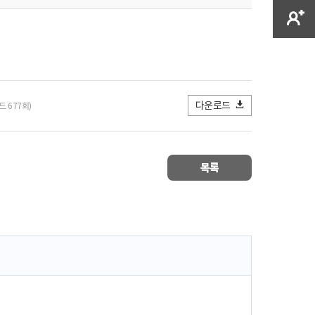
다운로드
드 677회)
목록