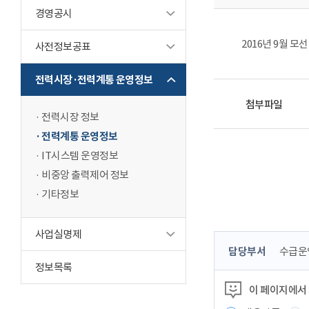
경영공시
2016년 9월 모
사전정보공표
전력시장·전력계통 운영정보
첨부파일
전력시장 정보
전력계통 운영정보
IT시스템 운영정보
비중앙 출력제어 정보
기타정보
사업실명제
콘
담당부서
수급운
텐
정보목록
츠
이 페이지에서
정
보