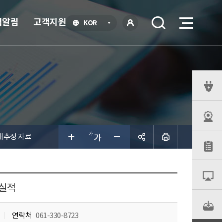
식알림
고객지원
언
KOR
어
로
선
그인
택
열
기
퀵
메
뉴
태추정 자료
공유하
기
 실적
연락처
061-330-8723