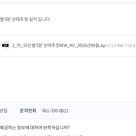
선별 5분 상태추정 실적 입니다.
2_마_모선별 5분 상태추정MW_KV_2016년09월.zip
(371.97MB / 다운로
영팀
문의전화
061-330-8812
 제공하는 정보에 대하여 만족하십니까?