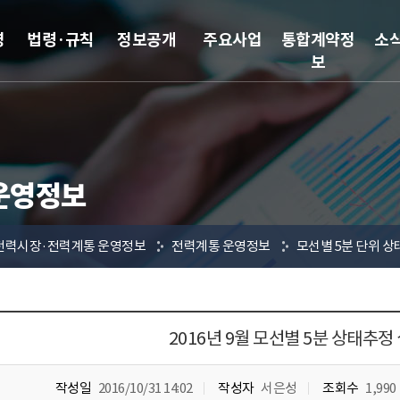
영
법령·규칙
정보공개
주요사업
통합계약정
소
보
운영정보
전력시장·전력계통 운영정보
전력계통 운영정보
모선별 5분 단위 상
2016년 9월 모선별 5분 상태추정
작성일
2016/10/31 14:02
작성자
서은성
조회수
1,990