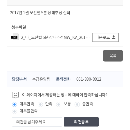
2017년 1월 모선별 5분 상태추정 실적
첨부파일
2_마_모선별 5분 상태추정MW_KV_2017년01월.zip
다운로드
목록
콘
담당부서
수급운영팀
문의전화
061-330-8812
텐
츠
정
이 페이지에서 제공하는 정보에 대하여 만족하십니까?
보
매우만족
만족
보통
불만족
책
임
매우불만족
자
의
견