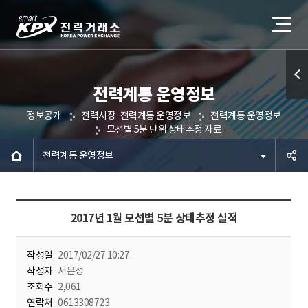
전력계통 운영정보
퀵메
정보공개
전력시장·전력계통 운영정보
전력계통 운영정보
뉴 열
모선별 5분 단위 상태추정 자료
기
전력계통 운영정보
공유하
2017년 1월 모선별 5분 상태추정 실적
기
작성일
2017/02/27 10:27
작성자
서은성
조회수
2,061
연락처
0613308723