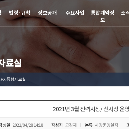
영
법령·규칙
정보공개
주요사업
통합계약정
소
보
합자료실
KPX 종합자료실
2021년 3월 전력시장/ 신시장 운
작성일
2021/04/28 14:18
작성자
고경재
분류
시장운영실적