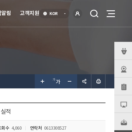
식알림
고객지원
언
KOR
어
로
선
그인
택
열
기
퀵
메
뉴
공유하
기
영실적
조회수
4,060
연락처
0613308527