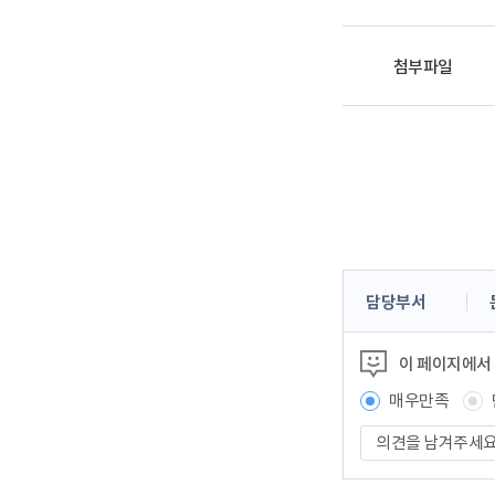
첨부파일
콘
담당부서
텐
츠
이 페이지에서
정
보
매우만족
책
의
임
견
자
을