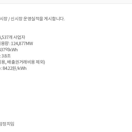
전력시장 / 신시장 운영실적을 게시합니다.
4,537개 사업자
량 : 124,877MW
437억kWh
3.8조
비용, 배출권거래비용 제외)
 84.22원/kWh
 잠정치임