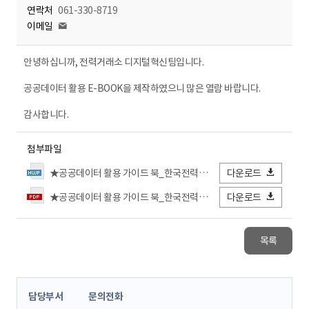
연락처
061-330-8719
이메일
안녕하십니까, 전력거래소 디지털혁신팀입니다.
공공데이터 활용 E-BOOK을 제작하였으니 많은 열람 바랍니다.
감사합니다.
첨부파일
★공공데이터 활용 가이드 북_한국전력거래소_23.10.hwp
다운로드
★공공데이터 활용 가이드 북_한국전력거래소_23.10.pdf
다운로드
목록
콘
담당부서
문의전화
텐