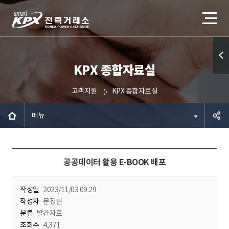
KPX 종합자료실
퀵메
뉴 열
고객지원
KPX 종합자료실
기
메뉴
공유하
공공데이터 활용 E-BOOK 배포
기
작성일
2023/11/03 09:29
작성자
문정현
분류
발간자료
조회수
4,371