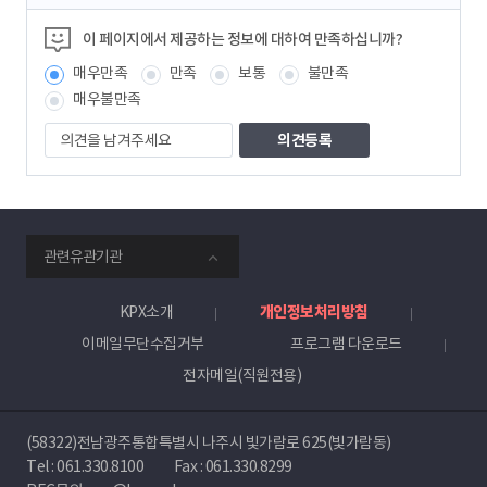
츠
정
이 페이지에서 제공하는 정보에 대하여 만족하십니까?
보
매우만족
만족
보통
불만족
책
임
매우불만족
자
의
견
을
남
겨
주
smartKPX
세
관련유관기관
전
요
력
거
KPX소개
개인정보처리방침
래
이메일무단수집거부
프로그램 다운로드
소
전자메일(직원전용)
(58322)전남광주통합특별시 나주시 빛가람로 625(빛가람동)
Tel :
061.330.8100
Fax : 061.330.8299