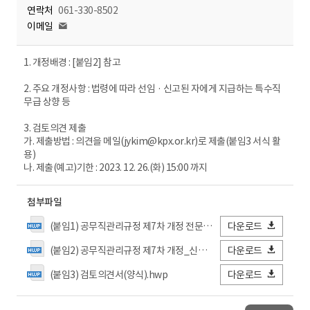
연락처
061-330-8502
이메일
1. 개정배경 : [붙임2] 참고
2. 주요 개정사항 : 법령에 따라 선임 · 신고된 자에게 지급하는 특수직
무급 상향 등
3. 검토의견 제출
가. 제출방법 : 의견을 메일(jykim@kpx.or.kr)로 제출(붙임3 서식 활
용)
나. 제출(예고)기한 : 2023. 12. 26.(화) 15:00 까지
첨부파일
(붙임1) 공무직관리규정 제7차 개정 전문.hwp
다운로드
(붙임2) 공무직관리규정 제7차 개정_신구조문대비표.hwp
다운로드
(붙임3) 검토의견서(양식).hwp
다운로드