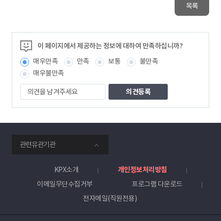
목록
이 페이지에서 제공하는 정보에 대하여 만족하십니까?
매우만족
만족
보통
불만족
매우불만족
의
견
을
남
겨
주
smartKPX
세
관련유관기관
전
요
력
거
KPX소개
개인정보처리방침
래
이메일무단수집거부
프로그램 다운로드
소
전자메일(직원전용)