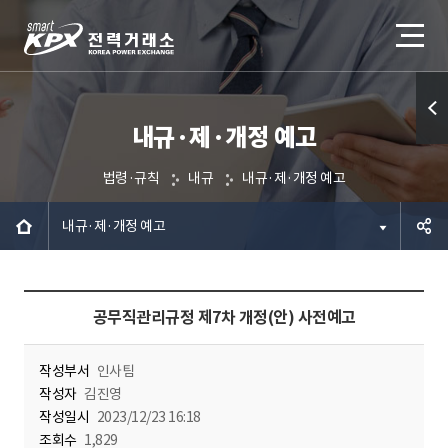
내규·제·개정 예고
퀵메
뉴 열
법령·규칙
내규
내규·제·개정 예고
기
내규·제·개정 예고
공유하
공무직관리규정 제7차 개정(안) 사전예고
기
작성부서
인사팀
작성자
김진영
작성일시
2023/12/23 16:18
조회수
1,829