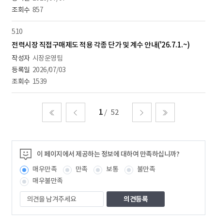
857
510
전력시장 직접구매제도 적용 각종 단가 및 계수 안내('26.7.1.~)
시장운영팀
2026/07/03
1539
1
52
처음
이전
다음
마지막
이 페이지에서 제공하는 정보에 대하여 만족하십니까?
매우만족
만족
보통
불만족
매우불만족
의
견
을