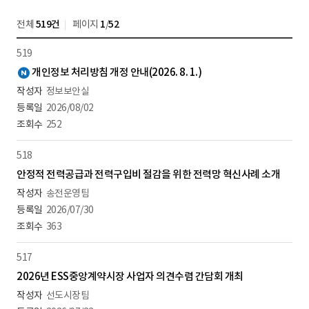
전체
519건
페이지
1
/
52
519
새
개인정보 처리방침 개정 안내(2026. 8. 1.)
글
정보보안실
2026/08/02
252
518
안정적 전력공급과 전력구입비 절감을 위한 전력망 혁신사례 소개
송전운영팀
2026/07/30
363
517
2026년 ESS중앙계약시장 사업자 의견수렴 간담회 개최
선도시장팀