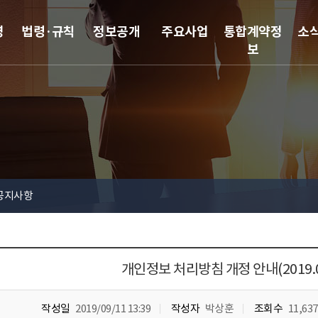
영
법령·규칙
정보공개
주요사업
통합계약정
소
보
공지사항
개인정보 처리방침 개정 안내(2019.0
작성일
2019/09/11 13:39
작성자
박상훈
조회수
11,637