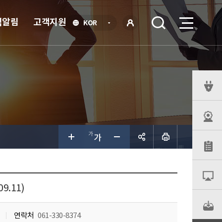
식알림
고객지원
언
KOR
어
로
선
그인
택
열
기
퀵
메
뉴
공유하
기
9.11)
연락처
061-330-8374