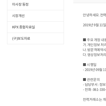
이사장 동정
안녕하세요. 전
시장개선
2019년 9월 
KPX 종합자료실
(구)보도자료
■ 주요 개정 내
가. 개인정보 처
나. 방문객예약
다. 영상정보처
■ 시행일
- 2019년 09월 
■ 관련문의
- 담당부서 : 정
- 전화 : 061-330
전력거래소는 개