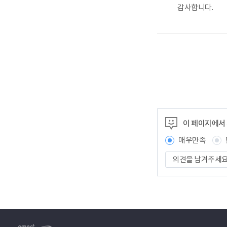
감사합니다.
이 페이지에서
매우만족
의
견
을
남
겨
주
세