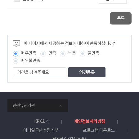
목록
이 페이지에서 제공하는 정보에 대하여 만족하십니까?
매우만족
만족
보통
불만족
매우불만족
의
견
을
남
겨
주
smartKPX
세
관련유관기관
전
요
력
거
KPX소개
개인정보처리방침
래
이메일무단수집거부
프로그램 다운로드
소