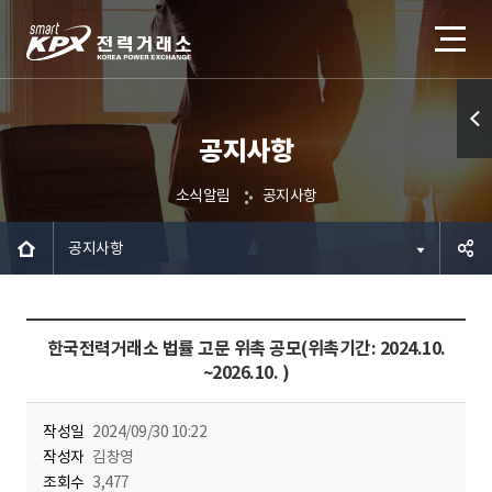
공지사항
퀵메
뉴 열
소식알림
공지사항
기
공지사항
공유하
한국전력거래소 법률 고문 위촉 공모(위촉기간: 2024.10.
기
~2026.10. )
작성일
2024/09/30 10:22
작성자
김창영
조회수
3,477