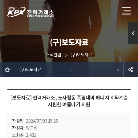
(구)보도자료
퀵메
뉴 열
소식알림
(구)보도자료
기
(구)보도자료
공유하
[보도자료] 전력거래소, 노사합동 폭염대비 에너지 취약계층
기
시원한 여름나기 지원
작성일
2024/07/03 15:20
작성자
양근희
조회수
2,431