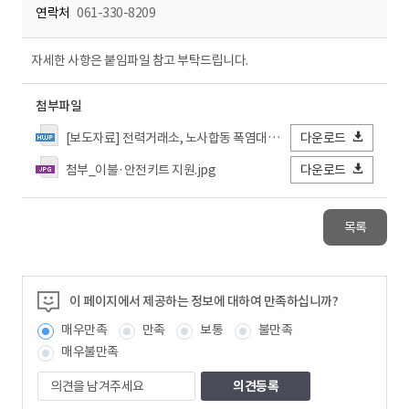
연락처
061-330-8209
자세한 사항은 붙임파일 참고 부탁드립니다.
첨부파일
[보도자료] 전력거래소, 노사합동 폭염대비 에너지 취약계층 시원한 여름나기 지원.hwp
다운로드
첨부_이불·안전키트 지원.jpg
다운로드
목록
이 페이지에서 제공하는 정보에 대하여 만족하십니까?
매우만족
만족
보통
불만족
매우불만족
의
견