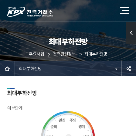
최대부하전망
퀵메
뉴 열
주요사업
전력관련정보
최대부하전망
기
최대부하전망
공유하
최대부하전망
기
예보단계