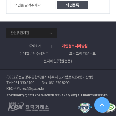
의
견
을
남
겨
주
smartKPX
세
관련유관기관
전
요
력
거
KPX소개
개인정보처리방침
래
이메일무단수집거부
프로그램 다운로드
소
전자메일(직원전용)
(58322)전남광주통합특별시 나주시 빛가람로 625(빛가람동)
Tel :
061.330.8100
Fax : 061.330.8299
REC문의 : rec@kpx.or.kr
COPYRIGHT(C) 2021 KOREA POWER EXCHANGE(KPX) ALL RIGHTS RESERVED