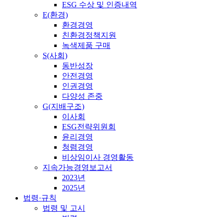
ESG 수상 및 인증내역
E(환경)
환경경영
친환경정책지원
녹색제품 구매
S(사회)
동반성장
안전경영
인권경영
다양성 존중
G(지배구조)
이사회
ESG전략위원회
윤리경영
청렴경영
비상임이사 경영활동
지속가능경영보고서
2023년
2025년
법령·규칙
법령 및 고시