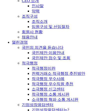
CEO 소개
인사말
약력
조직구성
조직소개
임원구성 및 선임절차
회원사 현황
채용안내
열린경영
국민의 의견을 듣습니다
국민제안 이용안내
국민제안 접수 및 조회
적극행정
적극행정이란
전력거래소 적극행정 추진방안
적극행정 우수사례
적극행정 우수직원 추천
소극행정 신고센터
적극행정 소통 게시판
소극행정 혁파 소통 게시판
기업성장응답센터
기업성장응답센터는?