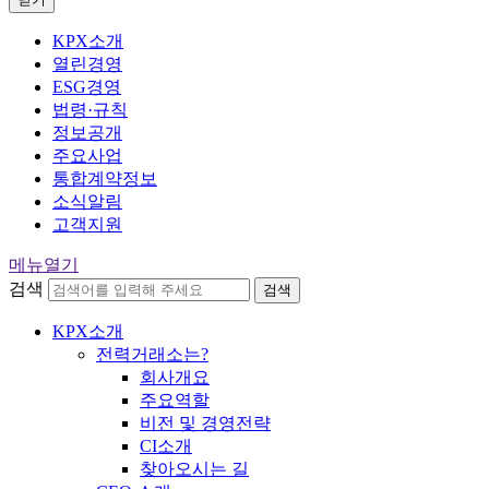
KPX소개
열린경영
ESG경영
법령·규칙
정보공개
주요사업
통합계약정보
소식알림
고객지원
메뉴열기
검색
검색
KPX소개
전력거래소는?
회사개요
주요역할
비전 및 경영전략
CI소개
찾아오시는 길