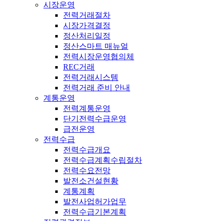
시장운영
전력거래절차
시장가격결정
정산처리일정
정산스마트 매뉴얼
전력시장운영협의체
REC거래
전력거래시스템
전력거래 준비 안내
계통운영
전력계통운영
단기전력수급운영
급전운영
전력수급
전력수급개요
전력수급계획수립절차
전력수요전망
발전소건설현황
계통계획
발전사업허가업무
전력수급기본계획