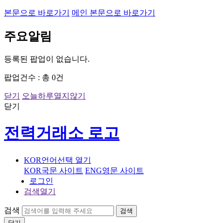
본문으로 바로가기
메인 본문으로 바로가기
주요알림
등록된 팝업이 없습니다.
팝업건수 : 총
0
건
닫기
오늘하루열지않기
닫기
전력거래소 로고
KOR
언어선택 열기
KOR
국문 사이트
ENG
영문 사이트
로그인
검색
열기
검색
검색
닫기