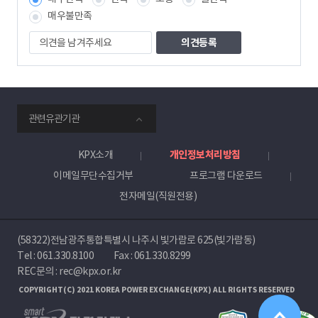
책
임
매우불만족
자
의
견
을
남
겨
주
smartKPX
세
관련유관기관
전
요
력
거
KPX소개
개인정보처리방침
래
이메일무단수집거부
프로그램 다운로드
소
전자메일(직원전용)
(58322)전남광주통합특별시 나주시 빛가람로 625(빛가람동)
Tel :
061.330.8100
Fax : 061.330.8299
REC문의 : rec@kpx.or.kr
COPYRIGHT(C) 2021 KOREA POWER EXCHANGE(KPX) ALL RIGHTS RESERVED