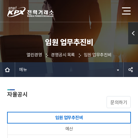
임원 업무추진비
퀵메
뉴 열
열린경영
경영공시 목록
임원 업무추진비
기
메뉴
공유하
자율공시
기
문의하기
임원 업무추진비
예산