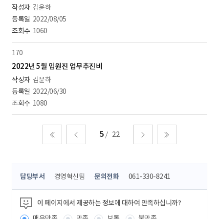
김윤하
2022/08/05
1060
170
2022년 5월 임원진 업무추진비
김윤하
2022/06/30
1080
5
22
처음
이전
다음
마지막
콘
담당부서
경영혁신팀
문의전화
061-330-8241
텐
츠
정
이 페이지에서 제공하는 정보에 대하여 만족하십니까?
보
매우만족
만족
보통
불만족