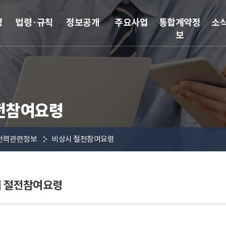
영
법령·규칙
정보공개
주요사업
통합계약정
소
보
전참여요령
전력관련정보
비상시 절전참여요령
시 절전참여요령