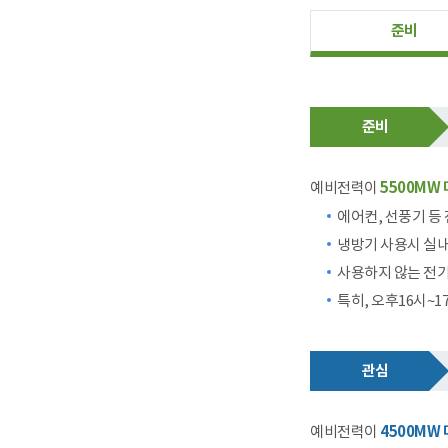
준비
준비
예비전력이
5500MW
에어컨, 선풍기 등
냉방기 사용시 실내
사용하지 않는 전기
특히, 오후16시~
관심
예비전력이
4500MW