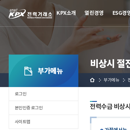
KPX소개
열린경영
ESG경
비상시 절
부가메뉴
홈
부가메뉴
로그인
전력수급 비상
본인인증 로그인
사이트맵