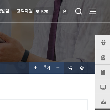
식알림
고객지원
언
KOR
어
로
선
그인
택
열
기
퀵
메
뉴
공유하
기