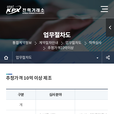
업무절차도
퀵메
통합계약정보
계약절차안내
업무절차도
적격심사
뉴 열
추정가격10억이상
기
업무절차도
공유하
추정가격 10억 이상 제조
기
구분
심사분야
심사
계