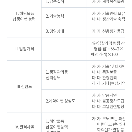
1. 납품실적
가. 계약목적물과 동
Ⅰ. 해당물품
가. 기술인력 보유
2. 기술능력
납품이행 능력
나. 생산기술 축적정
3. 경영상태
가. 신용평가등급
※<입찰가격 평점 산식>
Ⅱ.입찰가격
· 평점(점)= 55–2×｜(
예정가격)×100｜
가. 기술 및 디자인 
1. 품질관리등
나. 품질보증
신뢰정도
다. 환경관리
라. 기타(여성기업, 
Ⅲ 신인도
가. 납품지연
2.계약이행 성실도
나. 불공정하도급거래
다. 고용관련법령위
가. 부도 또는 파산상
1. 해당물품
어렵다고 판단되는 경우
Ⅳ. 결격사유
납품이행능력
화의인가 결정 등 법