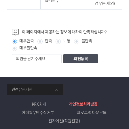
결격여부
경우는 제외)
이 페이지에서 제공하는 정보에 대하여 만족하십니까?
매우만족
만족
보통
불만족
매우불만족
의
견
을
남
겨
주
smartKPX
세
관련유관기관
전
요
력
거
KPX소개
개인정보처리방침
래
이메일무단수집거부
프로그램 다운로드
소
전자메일(직원전용)